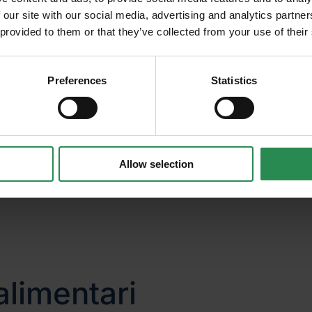
cevere in anteprima
 our site with our social media, advertising and analytics partn
rsonale;
nerenti scadenze,
 provided to them or that they’ve collected from your use of their
ni in ambito
pporto di audit nel quale vengono riassunte:
Preferences
Statistics
orza e punti di debolezza
mità rilevate e delle relative giustificazioni.
igliorare il sistema o per risolvere le non-conform
Allow selection
alimentari