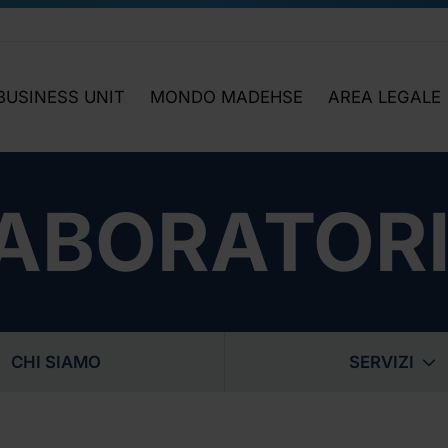
BUSINESS UNIT
MONDO MADEHSE
AREA LEGALE
LABORATORIO
HIGHLIGHTS
NEWS LEGISLAT
SOSTENIBILITÀ
OGGI INCONTRIAMO…
ATTIVITÀ AREA 
SICUREZZA
APPROFONDIMENTI
ABORATOR
MMA
FORMAZIONE
FOCUS TEMATICI
NOI
SOFTWARE
NI
CHI SIAMO
SERVIZI
Analisi di Laborat