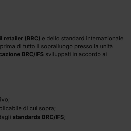
à
imentari
nti di biogas
il retailer (BRC)
e dello standard internazionale
e dei rischi
 prima di tutto il sopralluogo presso la unità
icazione BRC/IFS
sviluppati in accordo ai
ivo;
icabile di cui sopra;
dagli
standards BRC/IFS
;