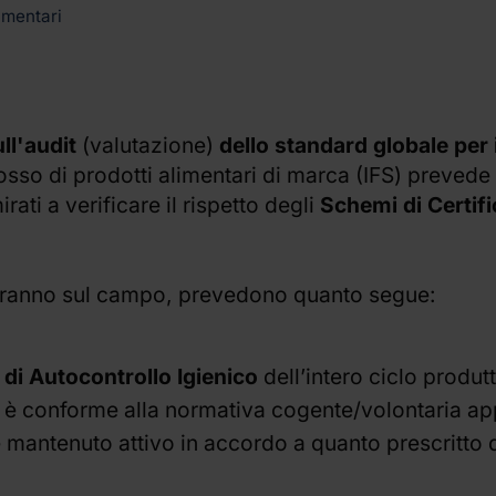
Controllo qualit
imentari
Igiene dei processi al
Pacchetto assistenza impia
ll'audit
(valutazione)
dello standard globale per 
Analisi dei PFAS e gestion
ngrosso di prodotti alimentari di marca (IFS) prevede
correlati
rati a verificare il rispetto degli
Schemi di Certif
ntreranno sul campo, prevedono quanto segue:
 di Autocontrollo Igienico
dell’intero ciclo produtt
è conforme alla normativa cogente/volontaria appl
 e mantenuto attivo in accordo a quanto prescritto 